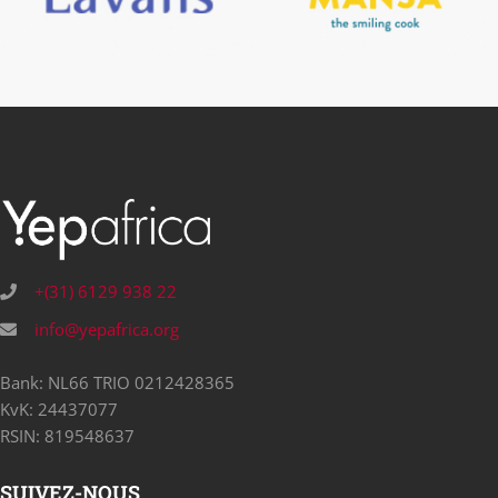
+(31) 6129 938 22
info@yepafrica.org
Bank: NL66 TRIO 0212428365
KvK: 24437077
RSIN: 819548637
SUIVEZ-NOUS