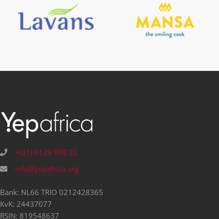
+(31) 6129 938 22
info@yepafrica.org
Bank: NL66 TRIO 0212428365
KvK: 24437077
RSIN: 819548637