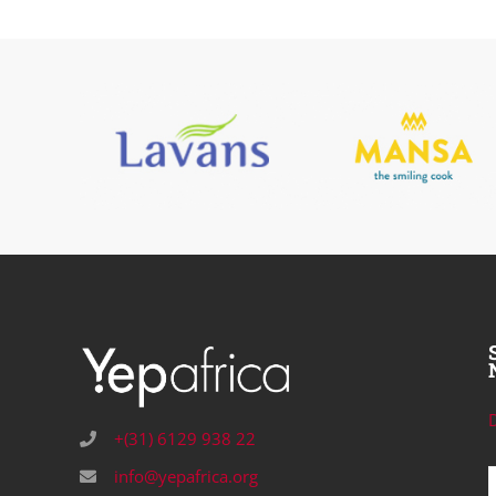
+(31) 6129 938 22
info@yepafrica.org