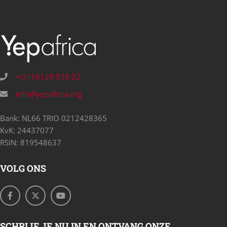
+(31) 6129 938 22
info@yepafrica.org
Bank: NL66 TRIO 0212428365
KvK: 24437077
RSIN: 819548637
VOLG ONS
SCHRIJF JE NU IN EN ONTVANG ONZE