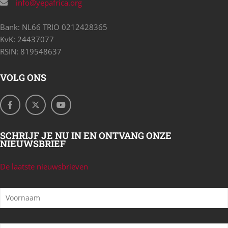
info@yepafrica.org
Bank: NL66 TRIO 0212428365
KvK: 24437077
RSIN: 819548637
VOLG ONS
SCHRIJF JE NU IN EN ONTVANG ONZE
NIEUWSBRIEF
De laatste nieuwsbrieven